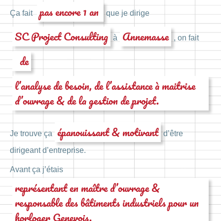
pas encore 1 an
Ça fait
que je dirige
SC Project Consulting
Annemasse
à
, on fait
de
l’analyse de besoin, de l’assistance à maitrise
d’ouvrage & de la gestion de projet.
épanouissant & motivant
Je trouve ça
d’être
dirigeant d’entreprise.
Avant ça j’étais
représentant en maître d’ouvrage &
responsable des bâtiments industriels pour un
horloger Genevois.