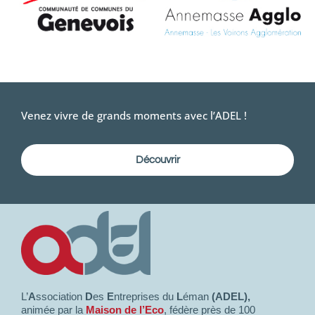
Venez vivre de grands moments avec l’ADEL !
Découvrir
L’
A
ssociation
D
es
E
ntreprises du
L
éman
(ADEL),
animée par la
Maison de l’Eco
, fédère près de 100