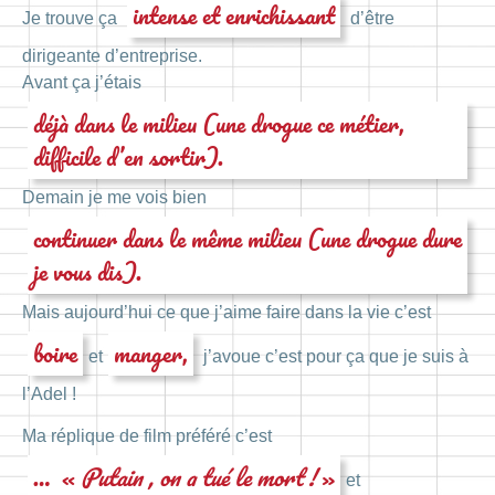
intense et enrichissant
Je trouve ça
d’être
dirigeante d’entreprise.
Avant ça j’étais
déjà dans le milieu (une drogue ce métier,
difficile d’en sortir).
Demain je me vois bien
continuer dans le même milieu (une drogue dure
je vous dis).
Mais aujourd’hui ce que j’aime faire dans la vie c’est
boire
manger,
et
j’avoue c’est pour ça que je suis à
l’Adel !
Ma réplique de film préféré c’est
… «
Putain , on a tué le mort !
»
et