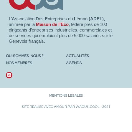
L’
A
ssociation
D
es
E
ntreprises du
L
éman
(ADEL),
animée par la
Maison de l’Eco
, fédère près de 100
dirigeants d’entreprises industrielles, commerciales et
de services qui emploient plus de 5 000 salariés sur le
Genevois français.
QUI SOMMES-NOUS ?
ACTUALITÉS
NOS MEMBRES
AGENDA
MENTIONS LÉGALES
SITE RÉALISÉ AVEC AMOUR PAR WAOUH.COOL - 2021