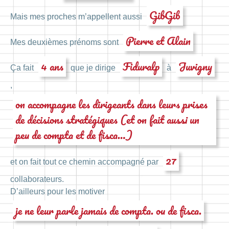
GibGib
Mais mes proches m’appellent aussi
Pierre et Alain
Mes deuxièmes prénoms sont
4 ans
Fiduralp
Juvigny
Ça fait
que je dirige
à
,
on accompagne les dirigeants dans leurs prises
de décisions stratégiques (et on fait aussi un
peu de compta et de fisca…)
27
et on fait tout ce chemin accompagné par
collaborateurs.
D’ailleurs pour les motiver
je ne leur parle jamais de compta. ou de fisca.