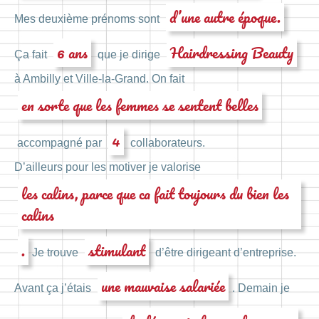
d’une autre époque.
Mes deuxième prénoms sont
6 ans
Hairdressing Beauty
Ça fait
que je dirige
à Ambilly et Ville-la-Grand. On fait
en sorte que les femmes se sentent belles
4
accompagné par
collaborateurs.
D’ailleurs pour les motiver je valorise
les calins, parce que ca fait toujours du bien les
calins
.
stimulant
Je trouve
d’être dirigeant d’entreprise.
une mauvaise salariée
Avant ça j’étais
. Demain je