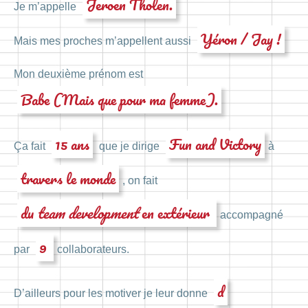
Jeroen Tholen.
Je m’appelle
Yéron / Jay !
Mais mes proches m’appellent aussi
Mon deuxième prénom est
Babe (Mais que pour ma femme).
15 ans
Fun and Victory
Ça fait
que je dirige
à
travers le monde
, on fait
du
team development
en extérieur
accompagné
9
par
collaborateurs.
d
D’ailleurs pour les motiver je leur donne