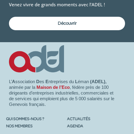
Venez vivre de grands moments avec l’ADEL !
Découvrir
L’
A
ssociation
D
es
E
ntreprises du
L
éman
(ADEL),
animée par la
Maison de l’Eco
, fédère près de 100
dirigeants d’entreprises industrielles, commerciales et
de services qui emploient plus de 5 000 salariés sur le
Genevois français.
QUI SOMMES-NOUS ?
ACTUALITÉS
NOS MEMBRES
AGENDA