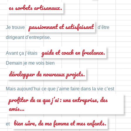
es sorbets artisanaux.
passionnant et satisfaisant
Je trouve
d’être
dirigeant d’entreprise.
guide et coach en freelance.
Avant ça j’étais
Demain je me vois bien
développer de nouveaux projets.
Mais aujourd’hui ce que j’aime faire dans la vie c’est
profiter de ce que j’ai : une entreprise, des
amis…
bien sûre, de ma femme et mes enfants.
et