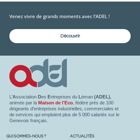
Venez vivre de grands moments avec l’ADEL !
Découvrir
L’
A
ssociation
D
es
E
ntreprises du
L
éman
(ADEL),
animée par la
Maison de l’Eco
, fédère près de 100
dirigeants d’entreprises industrielles, commerciales et
de services qui emploient plus de 5 000 salariés sur le
Genevois français.
QUI SOMMES-NOUS ?
ACTUALITÉS