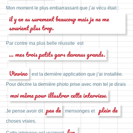
Mon moment le plus embarrassant que j’ai vécu était :
il y en as surement beaucoup mais je ne me
souvient plus trop.
Par contre ma plus belle réussite est
… mes trois petits gars devenus grands.
Vinvino
est la dernière application que j’ai installée.
Pour décrire la dernière photo prise avec mon tel je dirais
moi même pour illustrer cette interview.
:
peu de
plein de
Je pense avoir dit
mensonges et
choses vraies.
fun.
Cette interview est vraiment