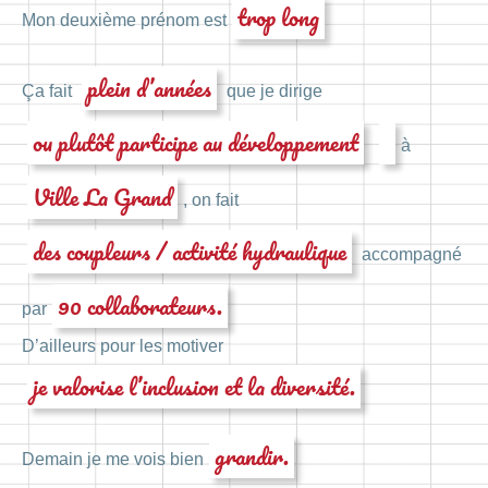
trop long
Mon deuxième prénom est
plein d’années
Ça fait
que je dirige
ou plutôt participe au développement
à
Ville La Grand
, on fait
des coupleurs / activité hydraulique
accompagné
90 collaborateurs.
par
D’ailleurs pour les motiver
je valorise l’inclusion et la diversité.
grandir.
Demain je me vois bien