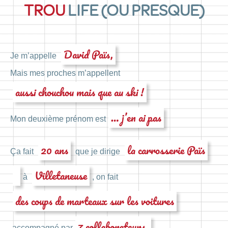
TROU
LIFE (OU PRESQUE)
David Païs,
Je m’appelle
Mais mes proches m’appellent
aussi chouchou mais que au ski !
… j’en ai pas
Mon deuxième prénom est
20 ans
la carrosserie Païs
Ça fait
que je dirige
Villetaneuse
à
, on fait
des coups de marteaux sur les voitures
7 collaborateurs.
accompagné par