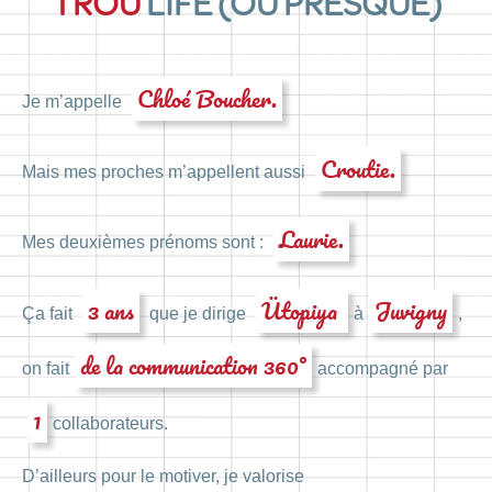
TROU
LIFE (OU PRESQUE)
Chloé Boucher.
Je m’appelle
Croutie.
Mais mes proches m’appellent aussi
Laurie.
Mes deuxièmes prénoms sont :
3 ans
Ütopiya
Juvigny
Ça fait
que je dirige
à
,
de la communication 360°
on fait
accompagné par
1
collaborateurs.
D’ailleurs pour le motiver, je valorise