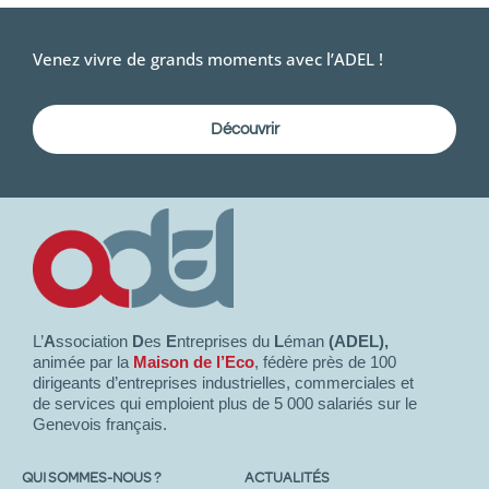
Venez vivre de grands moments avec l’ADEL !
Découvrir
L’
A
ssociation
D
es
E
ntreprises du
L
éman
(ADEL),
animée par la
Maison de l’Eco
, fédère près de 100
dirigeants d’entreprises industrielles, commerciales et
de services qui emploient plus de 5 000 salariés sur le
Genevois français.
QUI SOMMES-NOUS ?
ACTUALITÉS